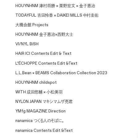
HOUYNHNM 津村将勝 × 栗野宏文 × 金子恵治
TODAYFUL 吉田怜香 × DAIKEI MILLS 中村圭佑
大橋会館 Projects
HOUYNHNM 金子恵治×西野大士
VI/NYL BiSH
HAIR ICI Contents Edit & Text
L’ÉCHOPPE Contents Edit &Text
L.L.Bean × BEAMS Collaboration Collection 2023
HOUYNHNM childspot
WITH 成田悠輔 × 小松美羽
NYLON JAPAN マキシマムザ亮君
YMfg MAGAZINE Direction
nanamica つくる人のそばに。
nanamica Contents Edit &Text