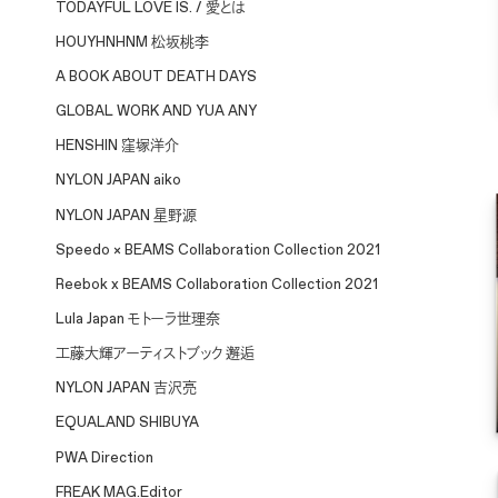
TODAYFUL LOVE IS. / 愛とは
HOUYHNHNM 松坂桃李
A BOOK ABOUT DEATH DAYS
GLOBAL WORK AND YUA ANY
HENSHIN 窪塚洋介
NYLON JAPAN aiko
NYLON JAPAN 星野源
Speedo × BEAMS Collaboration Collection 2021
Reebok x BEAMS Collaboration Collection 2021
Lula Japan モトーラ世理奈
工藤大輝アーティストブック 邂逅
NYLON JAPAN 吉沢亮
EQUALAND SHIBUYA
PWA Direction
FREAK MAG.Editor