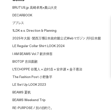
BRUTUS.jp 高崎卓馬×奥山大史
DECARBOOK
ププレス
1LDK e.s. Direction & Planning
2025年大阪・関西万博日本政府館公式Webマガジン 月刊日本館
LE Regular Collar Shirt LOOK 2024
I AM BEAMS Vol.7 新井伸吾
BIOTOP 吉田直嗣
L’ECHOPPE 谷篤人 × 迫村岳 × 安井源 × 金子恵治
The Fashion Post 小野象平
LE Set Up LOOK 2023
BEAMS 夏帆
BEAMS Weekend Trip
RE-PURPOSE / 別の目的で。